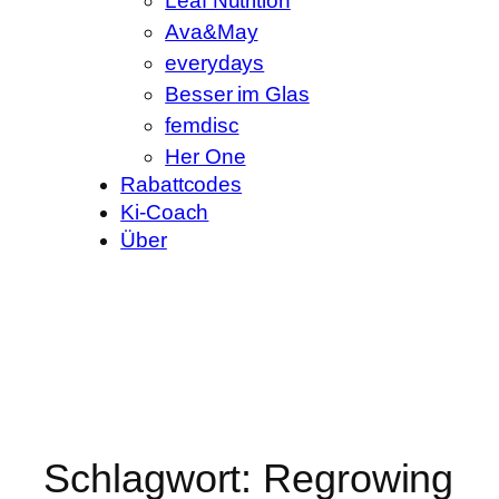
Leaf Nutrition
Ava&May
everydays
Besser im Glas
femdisc
Her One
Rabattcodes
Ki-Coach
Über
Schlagwort:
Regrowing