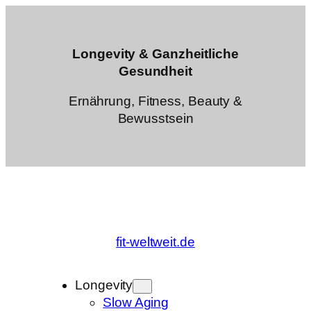
Zum
Inhalt
springen
Longevity & Ganzheitliche
Gesundheit
Ernährung, Fitness, Beauty &
Bewusstsein
fit-weltweit.de
Longevity
Slow Aging