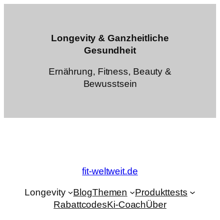
Zum
Inhalt
springen
Longevity & Ganzheitliche
Gesundheit
Ernährung, Fitness, Beauty &
Bewusstsein
fit-weltweit.de
Longevity
Blog
Themen
Produkttests
Rabattcodes
Ki-Coach
Über