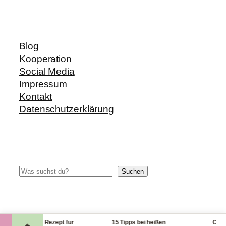
Blog
Kooperation
Social Media
Impressum
Kontakt
Datenschutzerklärung
Suchen
Suchen
litzrezept: Rezept für
15 Tipps bei heißen
Checkliste
🔥