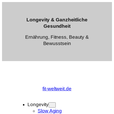
Zum
Inhalt
springen
Longevity & Ganzheitliche
Gesundheit
Ernährung, Fitness, Beauty &
Bewusstsein
fit-weltweit.de
Longevity
Slow Aging