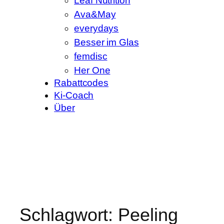
Leaf Nutrition
Ava&May
everydays
Besser im Glas
femdisc
Her One
Rabattcodes
Ki-Coach
Über
Schlagwort:
Peeling