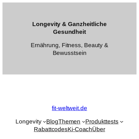
Zum
Inhalt
springen
Longevity & Ganzheitliche
Gesundheit
Ernährung, Fitness, Beauty &
Bewusstsein
fit-weltweit.de
Longevity
Blog
Themen
Produkttests
Rabattcodes
Ki-Coach
Über