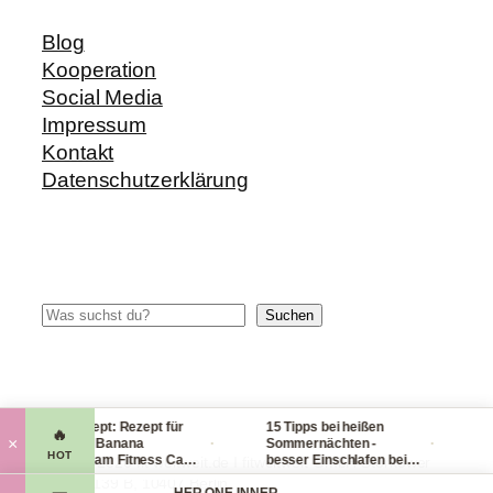
Blog
Kooperation
Social Media
Impressum
Kontakt
Datenschutzerklärung
Suchen
Suchen
Blitzrezept: Rezept für
15 Tipps bei heißen
Chec
🔥
·
·
×
leckere Banana
Sommernächten -
Han
HOT
Nicecream Fitness Carb
besser Einschlafen bei
lei
© 2014-2026 fit-weltweit.de I fitweltweit GmbH Storkower
Eiscream
Hitze (Tag & Nacht)
pac
Straße 139 B, 10407 Berlin