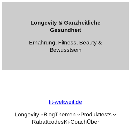
Zum
Inhalt
springen
Longevity & Ganzheitliche
Gesundheit
Ernährung, Fitness, Beauty &
Bewusstsein
fit-weltweit.de
Longevity
Blog
Themen
Produkttests
Rabattcodes
Ki-Coach
Über