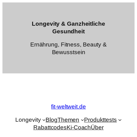
Zum
Inhalt
springen
Longevity & Ganzheitliche
Gesundheit
Ernährung, Fitness, Beauty &
Bewusstsein
fit-weltweit.de
Longevity
Blog
Themen
Produkttests
Rabattcodes
Ki-Coach
Über