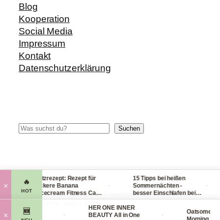
Blog
Kooperation
Social Media
Impressum
Kontakt
Datenschutzerklärung
Suchen
Suchen
Blitzrezept: Rezept für
15 Tipps bei heißen
🔥
·
·
·
×
leckere Banana
Sommernächten -
HOT
Nicecream Fitness Carb
besser Einschlafen bei
© 2014-2026 fit-weltweit.de I fitweltweit GmbH Storkower
Eiscream
Hitze (Tag & Nacht)
Straße 139 B, 10407 Berlin
tal Organics
HER ONE INNER
🆕
Oatsome Mat
·
·
×
ng Face Mask
BEAUTY All in One
Morning Smoo