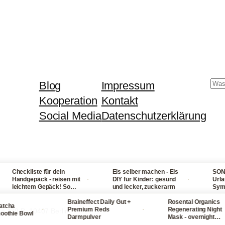
Su
Blog
Impressum
Kooperation
Kontakt
Social Media
Datenschutzerklärung
heckliste für dein
Eis selber machen - Eis
SONNENST
·
·
andgepäck - reisen mit
DIY für Kinder: gesund
Urlaub: U
eichtem Gepäck! So
und lecker, zuckerarm
Symptome,
ackst du nie wieder zu
bei Fiebe
iel ein
Braineffect Daily Gut +
Rosental Organics
und Hals
a
·
·
Premium Reds
Regenerating Night
ße 139 B, 10407 Berlin
ie Bowl
Darmpulver
Mask - overnight
Gesichtsmaske