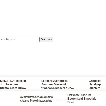
chen
Suchen
ICH Tipps im
Leckere zuckerfreie
Checkliste für dei
·
·
rsachen,
Sommer Bowle mit
Handgepäck - reis
 Erste Hilfe
frischen Erdbeeren und
leichtem Gepäck!
r, Sonnenbrand
Waldmeister ganz
packst du nie wied
schmerzen
einfach selber machen
Oatsome Alice im
viel ein
everydays smap smarte
·
·
·
Beerenland Smoothie
Diese Webseite enthält
Werbung
cleane Proteinbausteine
Bowl