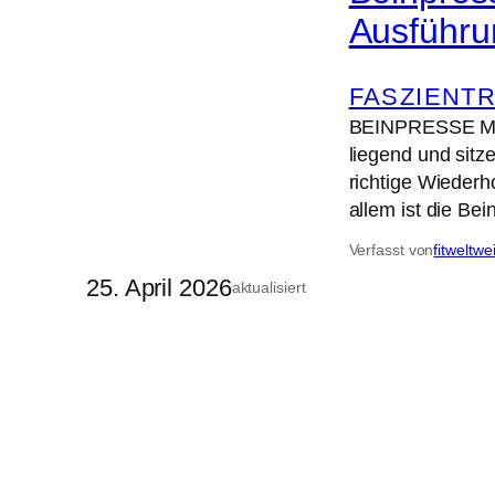
Ausführu
FASZIENTR
BEINPRESSE Musk
liegend und sitz
richtige Wiederho
allem ist die Be
Verfasst von
fitweltwe
25. April 2026
aktualisiert