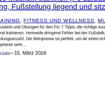
ng, Fußstellung liegend und sit
AINING
, 
FITNESS UND WELLNESS
, 
M
eln und Übungen für den Po: 7 Tipps, die richtige Au
end trainieren. Vermeide dringend Fehler bei der Fußste
lungsanzahl. Die Beinpresse ist perfekt, um dir einen ric
inpresse sehr…
15. März 2016
it Cathi
am