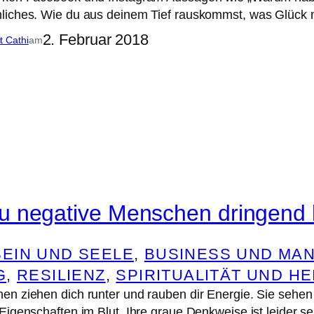
liches. Wie du aus deinem Tief rauskommst, was Glück
2. Februar 2018
it Cathi
am
 negative Menschen dringend 
EIN UND SEELE
, 
BUSINESS UND MA
G
, 
RESILIENZ
, 
SPIRITUALITÄT UND HE
n ziehen dich runter und rauben dir Energie. Sie sehen
Eigenschaften im Blut. Ihre graue Denkweise ist leider s