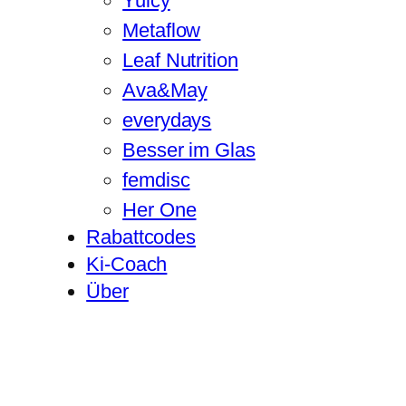
Yuicy
Metaflow
Leaf Nutrition
Ava&May
everydays
Besser im Glas
femdisc
Her One
Rabattcodes
Ki-Coach
Über