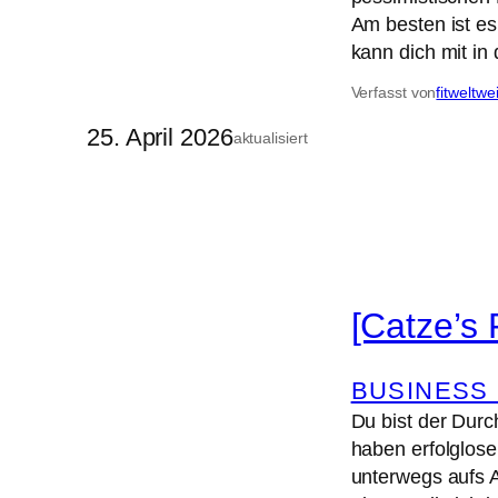
Am besten ist e
kann dich mit i
Verfasst von
fitweltwe
25. April 2026
aktualisiert
[Catze’s 
BUSINESS
Du bist der Durc
haben erfolglose
unterwegs aufs 