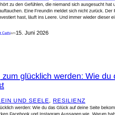
ört zu den Gefühlen, die niemand sich ausgesucht hat u
ftauchen. Eine Freundin meldet sich nicht zurück. Der Pa
vestiert hast, läuft ins Leere. Und immer wieder dieser e
15. Juni 2026
it Cathi
am
 zum glücklich werden: Wie du 
t
EIN UND SEELE
, 
RESILIENZ
ücklich werden: Wie du das Glück auf deine Seite bekommst
rken Facebook und Instagram Aussagen wie „Warum hab i