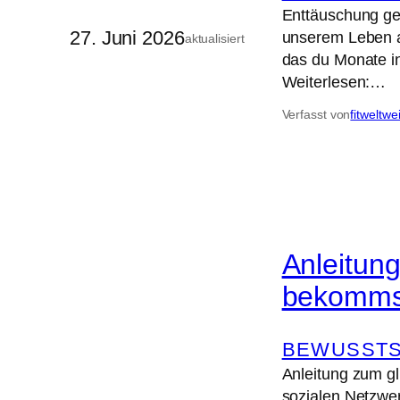
Enttäuschung geh
27. Juni 2026
unserem Leben au
aktualisiert
das du Monate in
Weiterlesen:…
Verfasst von
fitweltwe
Anleitung
bekomms
BEWUSSTS
Anleitung zum gl
sozialen Netzwe