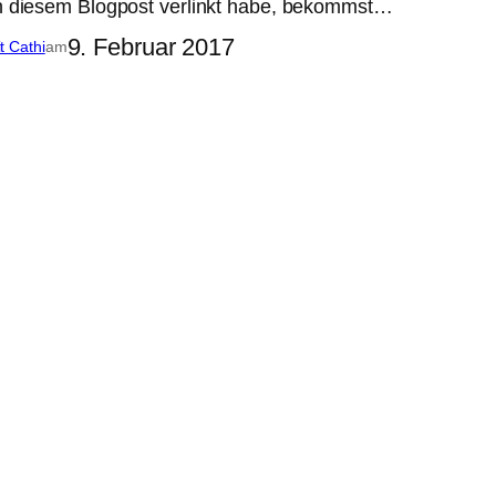
in diesem Blogpost verlinkt habe, bekommst…
9. Februar 2017
it Cathi
am