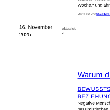
Woche.“ und ähn
Verfasst von
fitweltwe
16. November
aktualisie
rt
2025
Warum du
BEWUSSTS
BEZIEHUN
Negative Mensche
pessimistischen 