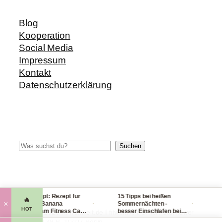
Blog
Kooperation
Social Media
Impressum
Kontakt
Datenschutzerklärung
Suchen
Suchen
Blitzrezept: Rezept für
15 Tipps bei heißen
Chec
🔥
·
·
×
leckere Banana
Sommernächten -
Hand
HOT
Nicecream Fitness Carb
besser Einschlafen bei
leic
© 2014-2026 fit-weltweit.de I fitweltweit GmbH Storkower
Eiscream
Hitze (Tag & Nacht)
pack
Straße 139 B, 10407 Berlin