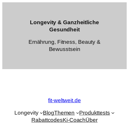
Zum
Inhalt
springen
Longevity & Ganzheitliche
Gesundheit
Ernährung, Fitness, Beauty &
Bewusstsein
fit-weltweit.de
Longevity
Blog
Themen
Produkttests
Rabattcodes
Ki-Coach
Über