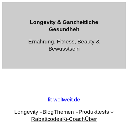
Zum
Inhalt
springen
Longevity & Ganzheitliche
Gesundheit
Ernährung, Fitness, Beauty &
Bewusstsein
fit-weltweit.de
Longevity
Blog
Themen
Produkttests
Rabattcodes
Ki-Coach
Über