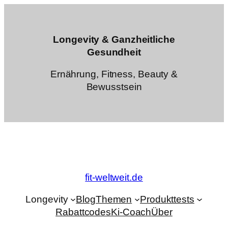
Zum
Inhalt
springen
Longevity & Ganzheitliche
Gesundheit
Ernährung, Fitness, Beauty &
Bewusstsein
fit-weltweit.de
Longevity
Blog
Themen
Produkttests
Rabattcodes
Ki-Coach
Über