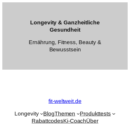
Zum
Inhalt
springen
Longevity & Ganzheitliche
Gesundheit
Ernährung, Fitness, Beauty &
Bewusstsein
fit-weltweit.de
Longevity
Blog
Themen
Produkttests
Rabattcodes
Ki-Coach
Über