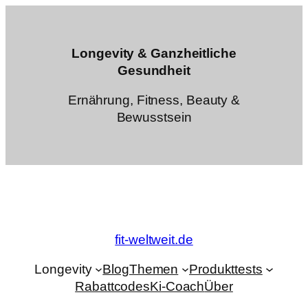
Zum
Inhalt
springen
Longevity & Ganzheitliche
Gesundheit
Ernährung, Fitness, Beauty &
Bewusstsein
fit-weltweit.de
Longevity
Blog
Themen
Produkttests
Rabattcodes
Ki-Coach
Über