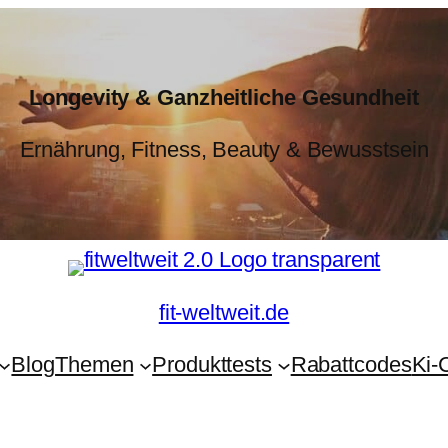
Longevity & Ganzheitliche Gesundheit
Ernährung, Fitness, Beauty & Bewusstsein
fit-weltweit.de
Blog
Themen
Produkttests
Rabattcodes
Ki-