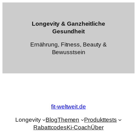
Zum
Inhalt
springen
Longevity & Ganzheitliche
Gesundheit
Ernährung, Fitness, Beauty &
Bewusstsein
fit-weltweit.de
Longevity
Blog
Themen
Produkttests
Rabattcodes
Ki-Coach
Über