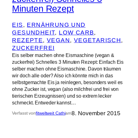
Minuten Rezept
EIS
, 
ERNÄHRUNG UND
GESUNDHEIT
, 
LOW CARB
, 
REZEPTE
, 
VEGAN
, 
VEGETARISCH
, 
ZUCKERFREI
Eis selber machen ohne Eismaschine (vegan &
zuckerfrei) Schnelles 3 Minuten Rezept: Einfach Eis
selber machen ohne Eismaschine. Davon träumen
wir doch alle oder? Also ich könnte mich in das
selbstgemachte Eis ja reinlegen, besonders weil es
ohne Zucker ist, vegan (also milchfrei und frei von
tierischen Erzeugnissen) und so extrem lecker
schmeckt. Entweder kannst…
8. November 2015
Verfasst von
fitweltweit Cathi
am