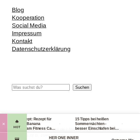
Blog
Kooperation
Social Media
Impressum
Kontakt
Datenschutzerklärung
Suchen
Suchen
Blitzrezept: Rezept für
15 Tipps bei heißen
Chec
🔥
·
·
×
leckere Banana
Sommernächten -
Hand
HOT
Nicecream Fitness Carb
besser Einschlafen bei
lei
© 2014-2026 fit-weltweit.de I fitweltweit GmbH Storkower
Eiscream
Hitze (Tag & Nacht)
pack
Straße 139 B, 10407 Berlin
Organics
HER ONE INNER
viel
🆕