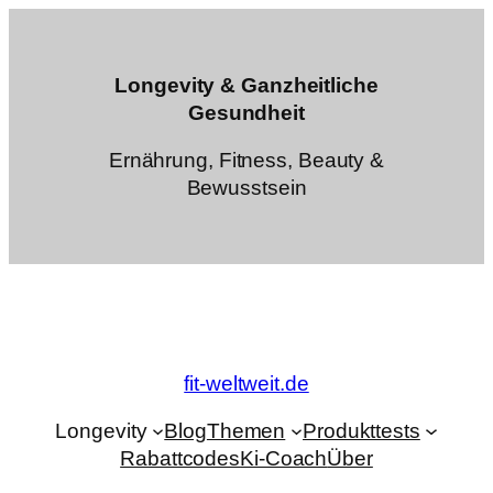
Zum
Inhalt
springen
Longevity & Ganzheitliche
Gesundheit
Ernährung, Fitness, Beauty &
Bewusstsein
fit-weltweit.de
Longevity
Blog
Themen
Produkttests
Rabattcodes
Ki-Coach
Über