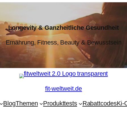
Longevity & Ganzheitliche Gesundheit
Ernährung, Fitness, Beauty & Bewusstsein
fit-weltweit.de
Blog
Themen
Produkttests
Rabattcodes
Ki-