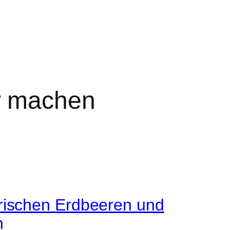
r machen
rischen Erdbeeren und
n