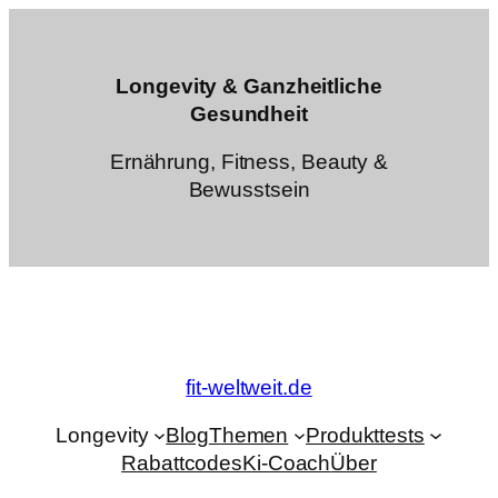
Zum
Inhalt
springen
Longevity & Ganzheitliche
Gesundheit
Ernährung, Fitness, Beauty &
Bewusstsein
fit-weltweit.de
Longevity
Blog
Themen
Produkttests
Rabattcodes
Ki-Coach
Über