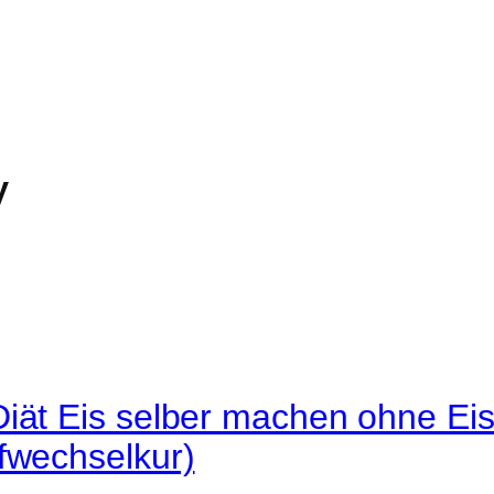
y
Diät Eis selber machen ohne E
fwechselkur)