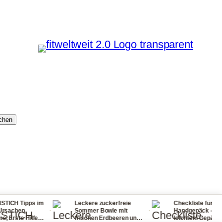
chen
s im
Leckere zuckerfreie
Checkliste für dein
·
·
·
Sommer Bowle mit
Handgepäck - reisen mit
lfe
frischen Erdbeeren und
leichtem Gepäck! So