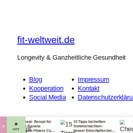
fit-weltweit.de
Longevity & Ganzheitliche Gesundheit
Blog
Impressum
Kooperation
Kontakt
Social Media
Datenschutzerklär
itzrezept: Rezept für
15 Tipps bei heißen
Checkliste 
🔥
·
·
×
ckere Banana
Sommernächten -
Handgepäck
HOT
cecream Fitness Carb
besser Einschlafen bei
leichtem G