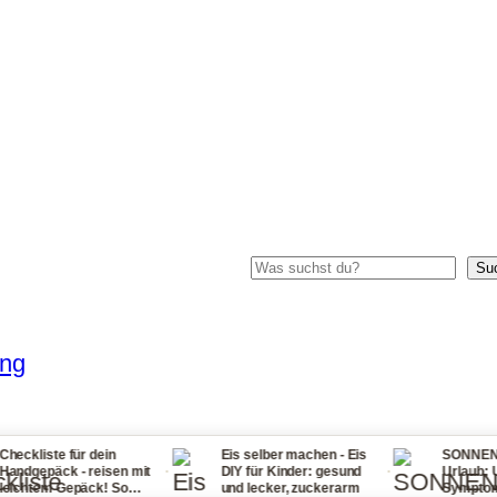
Suchen
Su
ung
für dein
Eis selber machen - Eis
SONNENSTICH Tipp
·
·
 - reisen mit
DIY für Kinder: gesund
Urlaub: Ursachen,
epäck! So
und lecker, zuckerarm
Symptome, Erste Hi