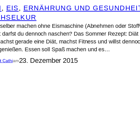
N
, 
EIS
, 
ERNÄHRUNG UND GESUNDHEI
CHSELKUR
s selber machen ohne Eismaschine (Abnehmen oder Stoffw
 darfst du dennoch naschen? Das Sommer Rezept: Diät 
achst gerade eine Diät, machst Fitness und willst denn
genießen. Essen soll Spaß machen und es…
23. Dezember 2015
it Cathi
am