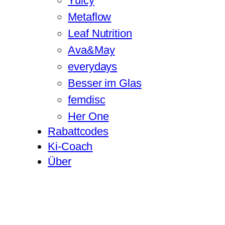
Yuicy
Metaflow
Leaf Nutrition
Ava&May
everydays
Besser im Glas
femdisc
Her One
Rabattcodes
Ki-Coach
Über