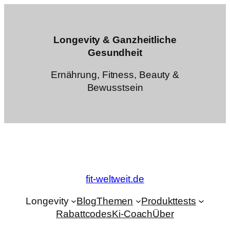
Zum
Inhalt
springen
Longevity & Ganzheitliche
Gesundheit
Ernährung, Fitness, Beauty &
Bewusstsein
fit-weltweit.de
Longevity
Blog
Themen
Produkttests
Rabattcodes
Ki-Coach
Über