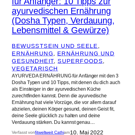
für Anfänger: 10 Tipps zur
ayurvedischen Ernährung
(Dosha Typen, Verdauung,
Lebensmittel & Gewürze)
BEWUSSTSEIN UND SEELE
, 
ERNÄHRUNG
, 
ERNÄHRUNG UND
GESUNDHEIT
, 
SUPERFOODS
, 
VEGETARISCH
AYURVEDA ERNÄHRUNG für Anfänger mit den 3
Dosha Typen und 10 Tipps, mit denen du dich auch
als Einsteiger in der ayurvedischen Küche
zurechtfinden kannst. Denn die ayurvedische
Ernährung hat viele Vorzüge, die vor allem darauf
abzielen, deinen Körper gesund, deinen Geist fit,
deine Seele glücklich zu halten und deine
Verdauung stärken. Du kannst genau…
10. Mai 2022
Verfasst von
fitweltweit Cathi
am