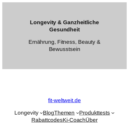
Zum
Inhalt
springen
Longevity & Ganzheitliche
Gesundheit
Ernährung, Fitness, Beauty &
Bewusstsein
fit-weltweit.de
Longevity
Blog
Themen
Produkttests
Rabattcodes
Ki-Coach
Über