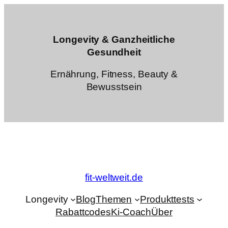
Zum
Inhalt
springen
Longevity & Ganzheitliche
Gesundheit
Ernährung, Fitness, Beauty &
Bewusstsein
fit-weltweit.de
Longevity
Blog
Themen
Produkttests
Rabattcodes
Ki-Coach
Über