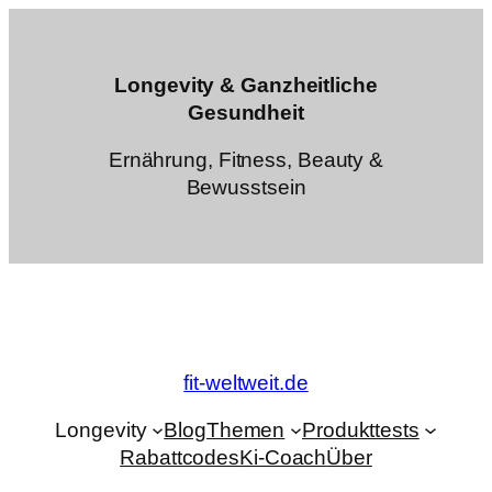
Zum
Inhalt
springen
Longevity & Ganzheitliche
Gesundheit
Ernährung, Fitness, Beauty &
Bewusstsein
fit-weltweit.de
Longevity
Blog
Themen
Produkttests
Rabattcodes
Ki-Coach
Über