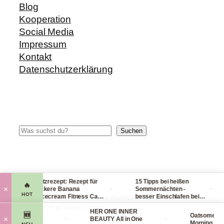
Blog
Kooperation
Social Media
Impressum
Kontakt
Datenschutzerklärung
Suchen
Suchen
Blitzrezept: Rezept für
15 Tipps bei heißen
🔥
·
·
·
×
leckere Banana
Sommernächten -
HOT
Nicecream Fitness Carb
besser Einschlafen bei
© 2014-2026 fit-weltweit.de I fitweltweit GmbH Storkower
Eiscream
Hitze (Tag & Nacht)
Straße 139 B, 10407 Berlin
tal Organics
HER ONE INNER
🆕
Oatsome Mat
·
·
×
ng Face Mask
BEAUTY All in One
Morning Smoo