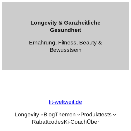
Zum
Inhalt
springen
Longevity & Ganzheitliche
Gesundheit
Ernährung, Fitness, Beauty &
Bewusstsein
fit-weltweit.de
Longevity
Blog
Themen
Produkttests
Rabattcodes
Ki-Coach
Über