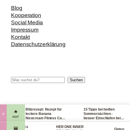
Blog
Kooperation
Social Media
Impressum
Kontakt
Datenschutzerklärung
Suchen
Suchen
Blitzrezept: Rezept für
15 Tipps bei heißen
🔥
·
·
·
×
h
leckere Banana
Sommernächten -
HOT
Nicecream Fitness Carb
besser Einschlafen bei
© 2014-2026 fit-weltweit.de I fitweltweit GmbH Storkower
Eiscream
Hitze (Tag & Nacht)
Straße 139 B, 10407 Berlin
ental Organics
HER ONE INNER
🆕
Oatsome Ma