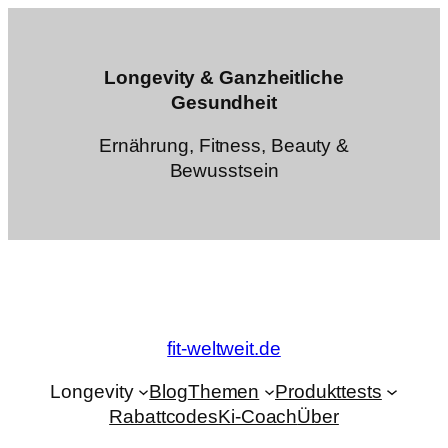
Zum
Inhalt
springen
Longevity & Ganzheitliche
Gesundheit
Ernährung, Fitness, Beauty &
Bewusstsein
fit-weltweit.de
Longevity
Blog
Themen
Produkttests
Rabattcodes
Ki-Coach
Über