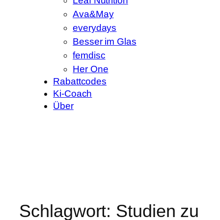
Leaf Nutrition
Ava&May
everydays
Besser im Glas
femdisc
Her One
Rabattcodes
Ki-Coach
Über
Schlagwort:
Studien zu