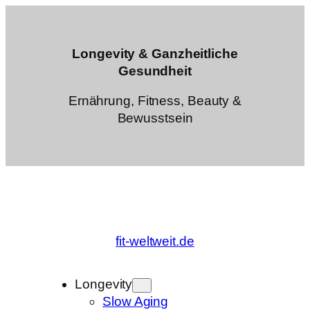
Zum
Inhalt
springen
Longevity & Ganzheitliche
Gesundheit
Ernährung, Fitness, Beauty &
Bewusstsein
fit-weltweit.de
Longevity
Slow Aging