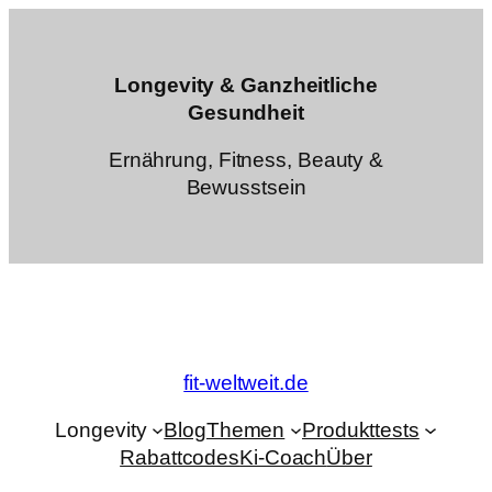
Zum
Inhalt
springen
Longevity & Ganzheitliche
Gesundheit
Ernährung, Fitness, Beauty &
Bewusstsein
fit-weltweit.de
Longevity
Blog
Themen
Produkttests
Rabattcodes
Ki-Coach
Über