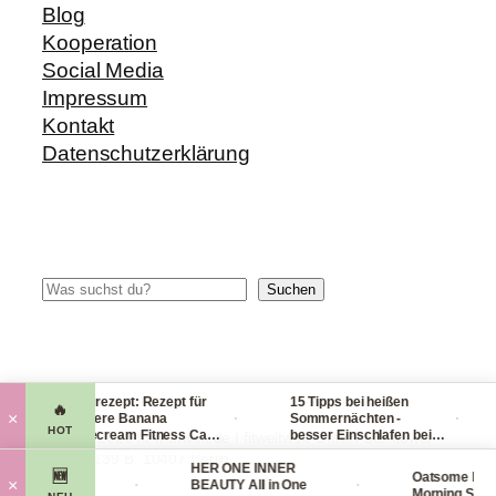
Blog
Kooperation
Social Media
Impressum
Kontakt
Datenschutzerklärung
Suchen
Suchen
Blitzrezept: Rezept für
15 Tipps bei heißen
🔥
·
·
×
leckere Banana
Sommernächten -
HOT
Nicecream Fitness Carb
besser Einschlafen bei
© 2014-2026 fit-weltweit.de I fitweltweit GmbH Storkower
Eiscream
Hitze (Tag & Nacht)
Straße 139 B, 10407 Berlin
al Organics
HER ONE INNER
🆕
Oatsome Matc
·
·
×
g Face Mask
BEAUTY All in One
Morning Smooth