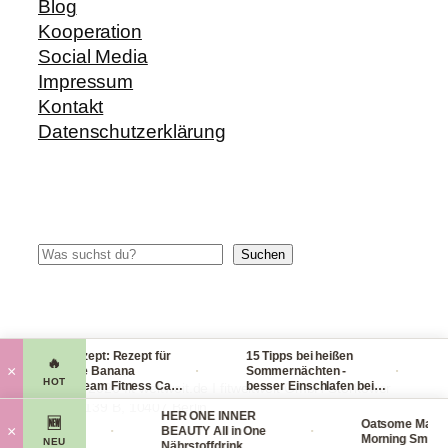
Blog
Kooperation
Social Media
Impressum
Kontakt
Datenschutzerklärung
Suchen
Suchen
Blitzrezept: Rezept für
15 Tipps bei heißen
Che
🔥
·
·
×
leckere Banana
Sommernächten -
Han
HOT
Nicecream Fitness Carb
besser Einschlafen bei
le
© 2014-2026 fit-weltweit.de I fitweltweit GmbH Storkower
Eiscream
Hitze (Tag & Nacht)
pac
Straße 139 B, 10407 Berlin
 Organics
HER ONE INNER
vie
🆕
Oatsome Matcha
·
·
×
Face Mask
BEAUTY All in One
Morning Smoothi
NEU
smaske
Nährstoffdrink