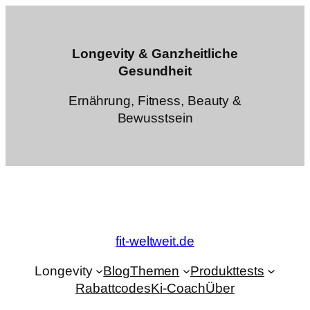
Zum
Inhalt
springen
Longevity & Ganzheitliche
Gesundheit
Ernährung, Fitness, Beauty &
Bewusstsein
fit-weltweit.de
Longevity
Blog
Themen
Produkttests
Rabattcodes
Ki-Coach
Über