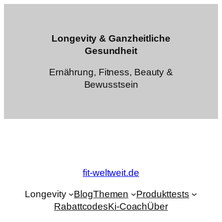
Zum
Inhalt
springen
Longevity & Ganzheitliche
Gesundheit
Ernährung, Fitness, Beauty &
Bewusstsein
fit-weltweit.de
Longevity
Blog
Themen
Produkttests
Rabattcodes
Ki-Coach
Über