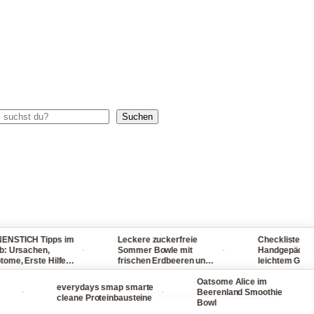
chen
Suchen
CH Tipps im
Leckere zuckerfreie
Checkliste für dein
·
·
sachen,
Sommer Bowle mit
Handgepäck - reise
Erste Hilfe
frischen Erdbeeren und
leichtem Gepäck! S
, Sonnenbrand
Waldmeister ganz
packst du nie wiede
chmerzen
einfach selber machen
Oatsome Alice im
viel ein
everydays smap smarte
·
·
·
Beerenland Smoothie
Diese Webseite enthält
Werbung
cleane Proteinbausteine
Bowl