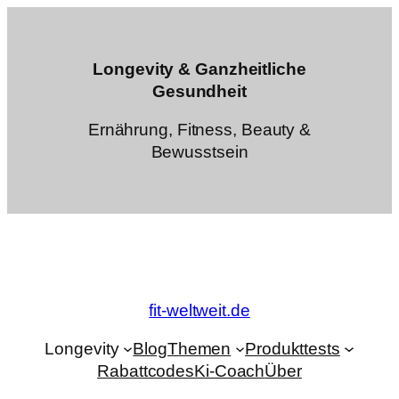
Zum
Inhalt
springen
Longevity & Ganzheitliche
Gesundheit
Ernährung, Fitness, Beauty &
Bewusstsein
fit-weltweit.de
Longevity
Blog
Themen
Produkttests
Rabattcodes
Ki-Coach
Über