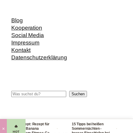
Blog
Kooperation
Social Media
Impressum
Kontakt
Datenschutzerklärung
Suchen
Suchen
Blitzrezept: Rezept für
15 Tipps bei heißen
Chec
🔥
·
·
×
leckere Banana
Sommernächten -
Han
HOT