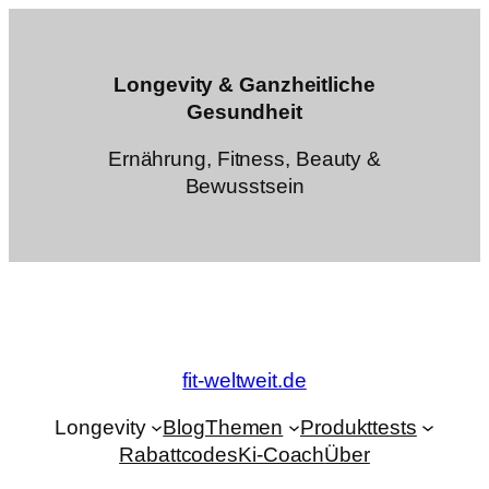
Zum
Inhalt
springen
Longevity & Ganzheitliche
Gesundheit
Ernährung, Fitness, Beauty &
Bewusstsein
fit-weltweit.de
Longevity
Blog
Themen
Produkttests
Rabattcodes
Ki-Coach
Über