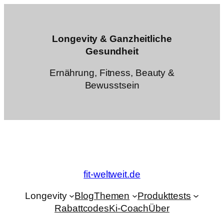
Zum
Inhalt
springen
Longevity & Ganzheitliche
Gesundheit
Ernährung, Fitness, Beauty &
Bewusstsein
fit-weltweit.de
Longevity
Blog
Themen
Produkttests
Rabattcodes
Ki-Coach
Über