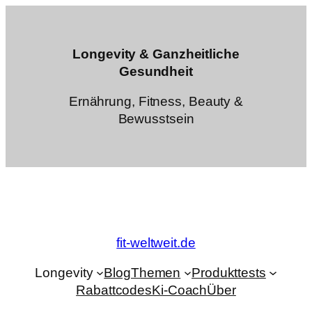
Zum
Inhalt
springen
Longevity & Ganzheitliche
Gesundheit
Ernährung, Fitness, Beauty &
Bewusstsein
fit-weltweit.de
Longevity
Blog
Themen
Produkttests
Rabattcodes
Ki-Coach
Über