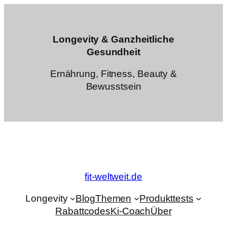
Zum
Inhalt
springen
Longevity & Ganzheitliche
Gesundheit
Ernährung, Fitness, Beauty &
Bewusstsein
fit-weltweit.de
Longevity
Blog
Themen
Produkttests
Rabattcodes
Ki-Coach
Über