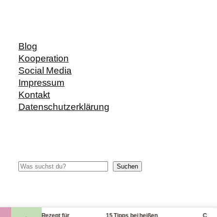
Blog
Kooperation
Social Media
Impressum
Kontakt
Datenschutzerklärung
Suchen
Suchen
Blitzrezept: Rezept für
15 Tipps bei heißen
Checklist