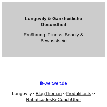
Zum
Inhalt
springen
Longevity & Ganzheitliche
Gesundheit
Ernährung, Fitness, Beauty &
Bewusstsein
fit-weltweit.de
Longevity
Blog
Themen
Produkttests
Rabattcodes
Ki-Coach
Über