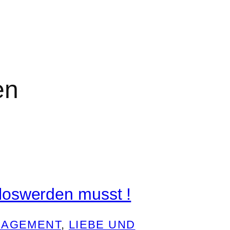
en
loswerden musst !
NAGEMENT
, 
LIEBE UND