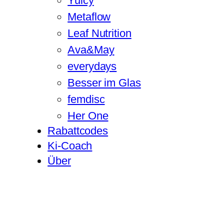
Yuicy
Metaflow
Leaf Nutrition
Ava&May
everydays
Besser im Glas
femdisc
Her One
Rabattcodes
Ki-Coach
Über