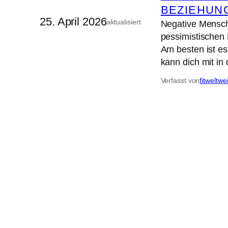
BEZIEHUN
25. April 2026
aktualisiert
Negative Mensche
pessimistischen 
Am besten ist e
kann dich mit i
Verfasst von
fitweltwe