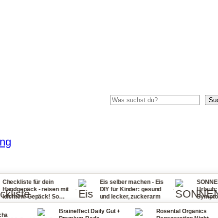
Suchen
Su
ung
 für dein
Eis selber machen - Eis
SONNENSTICH Tip
·
·
k - reisen mit
DIY für Kinder: gesund
Urlaub: Ursachen,
Gepäck! So
und lecker, zuckerarm
Symptome, Erste H
 nie wieder zu
bei Fieber, Sonne
Braineffect Daily Gut +
Rosental Organics
und Halsschmerz