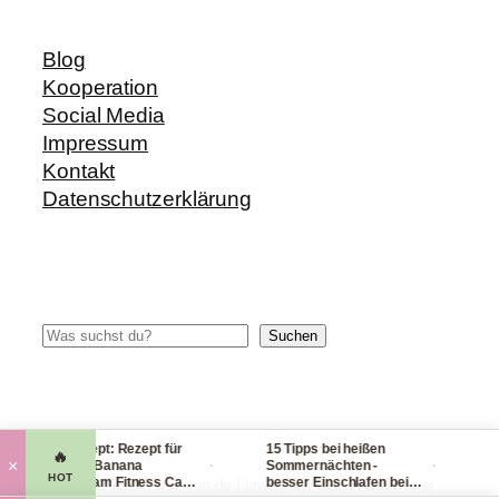
Blog
Kooperation
Social Media
Impressum
Kontakt
Datenschutzerklärung
Suchen
Suchen
Blitzrezept: Rezept für
15 Tipps bei heißen
Chec
🔥
·
·
×
leckere Banana
Sommernächten -
Hand
HOT
Nicecream Fitness Carb
besser Einschlafen bei
leic
© 2014-2026 fit-weltweit.de I fitweltweit GmbH Storkower