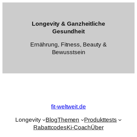
Zum
Inhalt
springen
Longevity & Ganzheitliche
Gesundheit
Ernährung, Fitness, Beauty &
Bewusstsein
fit-weltweit.de
Longevity
Blog
Themen
Produkttests
Rabattcodes
Ki-Coach
Über