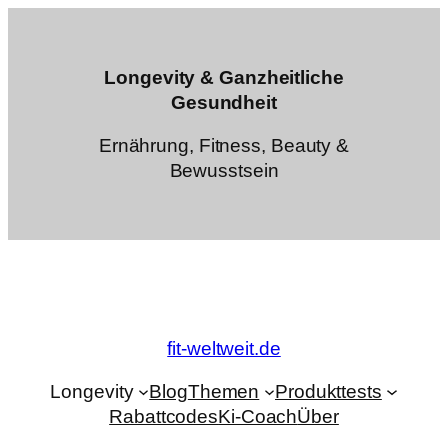
Zum
Inhalt
springen
Longevity & Ganzheitliche
Gesundheit
Ernährung, Fitness, Beauty &
Bewusstsein
fit-weltweit.de
Longevity
Blog
Themen
Produkttests
Rabattcodes
Ki-Coach
Über