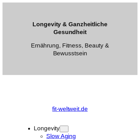
Zum
Inhalt
springen
Longevity & Ganzheitliche
Gesundheit
Ernährung, Fitness, Beauty &
Bewusstsein
fit-weltweit.de
Longevity
Slow Aging