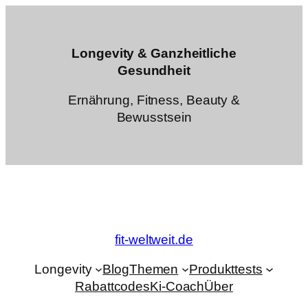
Zum
Inhalt
springen
Longevity & Ganzheitliche
Gesundheit
Ernährung, Fitness, Beauty &
Bewusstsein
fit-weltweit.de
Longevity
Blog
Themen
Produkttests
Rabattcodes
Ki-Coach
Über