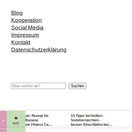
Blog
Kooperation
Social Media
Impressum
Kontakt
Datenschutzerklärung
Suchen
Suchen
Blitzrezept: Rezept für
15 Tipps bei heißen
Chec
🔥
·
·
×
leckere Banana
Sommernächten -
Hand
HOT
Nicecream Fitness Carb
besser Einschlafen bei
lei
© 2014-2026 fit-weltweit.de I fitweltweit GmbH Storkower
Eiscream
Hitze (Tag & Nacht)
pack
Straße 139 B, 10407 Berlin