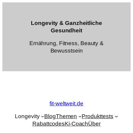
Zum
Inhalt
springen
Longevity & Ganzheitliche
Gesundheit
Ernährung, Fitness, Beauty &
Bewusstsein
fit-weltweit.de
Longevity
Blog
Themen
Produkttests
Rabattcodes
Ki-Coach
Über