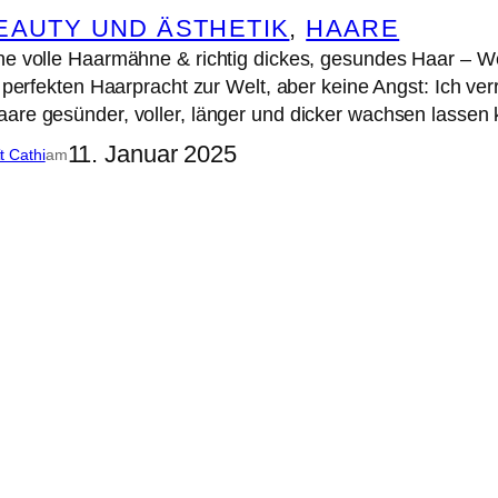
EAUTY UND ÄSTHETIK
, 
HAARE
ne volle Haarmähne & richtig dickes, gesundes Haar – W
r perfekten Haarpracht zur Welt, aber keine Angst: Ich ver
are gesünder, voller, länger und dicker wachsen lassen
11. Januar 2025
it Cathi
am