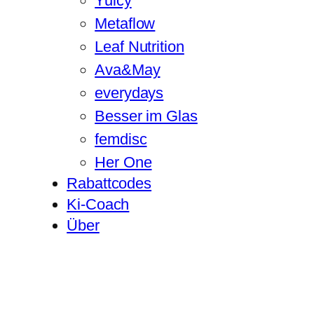
Yuicy
Metaflow
Leaf Nutrition
Ava&May
everydays
Besser im Glas
femdisc
Her One
Rabattcodes
Ki-Coach
Über