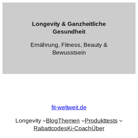
Zum
Inhalt
springen
Longevity & Ganzheitliche
Gesundheit
Ernährung, Fitness, Beauty &
Bewusstsein
fit-weltweit.de
Longevity
Blog
Themen
Produkttests
Rabattcodes
Ki-Coach
Über