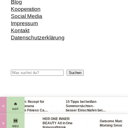
Blog
Kooperation
Social Media
Impressum
Kontakt
Datenschutzerklärung
Suchen
Suchen
Blitzrezept: Rezept für
15 Tipps bei heißen
Checkl
🔥
·
·
×
leckere Banana
Sommernächten -
Handge
HOT
Nicecream Fitness Carb
besser Einschlafen bei
leicht
© 2014-2026 fit-weltweit.de I fitweltweit GmbH Storkower
Eiscream
Hitze (Tag & Nacht)
packst
Straße 139 B, 10407 Berlin
rganics
HER ONE INNER
viel ei
🆕
Oatsome Matcha
·
·
×
ce Mask
BEAUTY All in One
Morning Smoothie B
NEU
aske
Nährstoffdrink