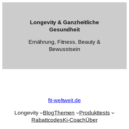
Zum
Inhalt
springen
Longevity & Ganzheitliche
Gesundheit
Ernährung, Fitness, Beauty &
Bewusstsein
fit-weltweit.de
Longevity
Blog
Themen
Produkttests
Rabattcodes
Ki-Coach
Über