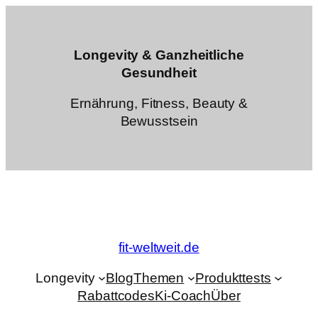
Zum
Inhalt
springen
Longevity & Ganzheitliche
Gesundheit
Ernährung, Fitness, Beauty &
Bewusstsein
fit-weltweit.de
Longevity
Blog
Themen
Produkttests
Rabattcodes
Ki-Coach
Über