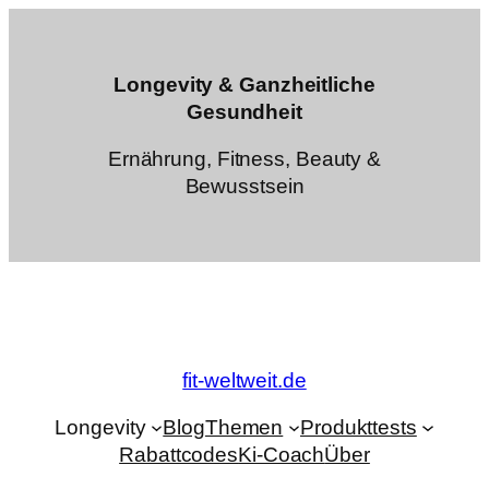
Zum
Inhalt
springen
Longevity & Ganzheitliche
Gesundheit
Ernährung, Fitness, Beauty &
Bewusstsein
fit-weltweit.de
Longevity
Blog
Themen
Produkttests
Rabattcodes
Ki-Coach
Über