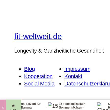
fit-weltweit.de
Longevity & Ganzheitliche Gesundheit
Blog
Impressum
Kooperation
Kontakt
Social Media
Datenschutzerklär
ezept: Rezept für
15 Tipps bei heißen
Checkliste für 
🔥
·
·
×
re Banana
Sommernächten -
Handgepäck - r