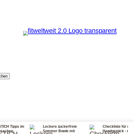
chen
m
Leckere zuckerfreie
Checkliste für dein
·
·
·
Sommer Bowle mit
Handgepäck - reisen mit