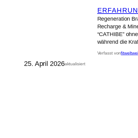
ERFAHRUN
Regeneration Br
Recharge & Miner
“CATHIBE” ohne M
während die Kra
Verfasst von
fitweltwe
25. April 2026
aktualisiert