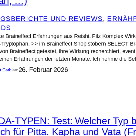
an, …)
GSBERICHTE UND REVIEWS
, 
ERNÄH
ODS
Braineffect Erfahrungen aus Reishi, Pilz Komplex Wirku
-Tryptophan. >> im Braineffect Shop stöbern SELECT Bra
von Braineffect getestet, ihre Wirkung recherchiert, eve
inen Erfahrungen der letzten Monate. Ich nehme die Sel
26. Februar 2026
it Cathi
am
-TYPEN: Test: Welcher Typ bi
sch für Pitta, Kapha und Vata (