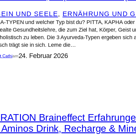
EIN UND SEELE
, 
ERNÄHRUNG UND G
-TYPEN und welcher Typ bist du? PITTA, KAPHA oder V
ealte Gesundheitslehre, die zum Ziel hat, Körper, Geist 
holistisch zu leben. Die 3 Ayurveda-Typen ergeben sich
ch trägt sie in sich. Lerne die…
24. Februar 2026
it Cathi
am
TION Braineffect Erfahrungen
l Aminos Drink, Recharge & Min