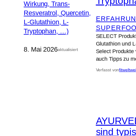
Tryptoph
ERFAHRUN
SUPERFO
SELECT Produkte 
Glutathion und L
8. Mai 2026
aktualisiert
Select Produkte 
auch Tipps zu me
Verfasst von
fitweltwe
AYURVEDA
sind typi