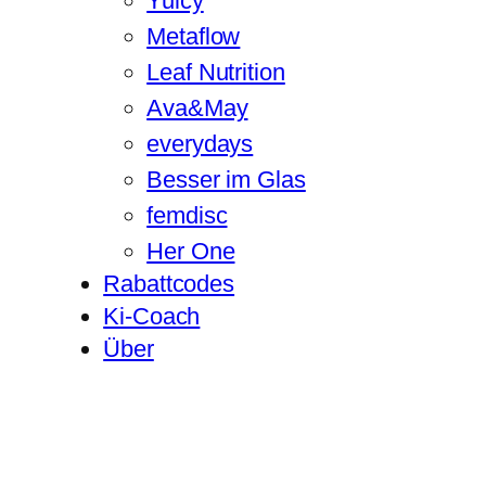
Yuicy
Metaflow
Leaf Nutrition
Ava&May
everydays
Besser im Glas
femdisc
Her One
Rabattcodes
Ki-Coach
Über