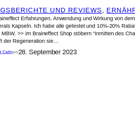
GSBERICHTE UND REVIEWS
, 
ERNÄH
aineffect Erfahrungen, Anwendung und Wirkung von dem H
als Kapseln. Ich habe alle getestet und 10%-20% Rabatt
BW. >> im Braineffect Shop stöbern “Inmitten des Chaos
ft der Regeneration sie…
28. September 2023
it Cathi
am