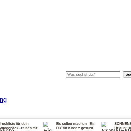
Suchen
Su
ung
dein
Eis selber machen - Eis
SONNENSTICH Tipps i
·
·
eisen mit
DIY für Kinder: gesund
Urlaub: Ursachen,