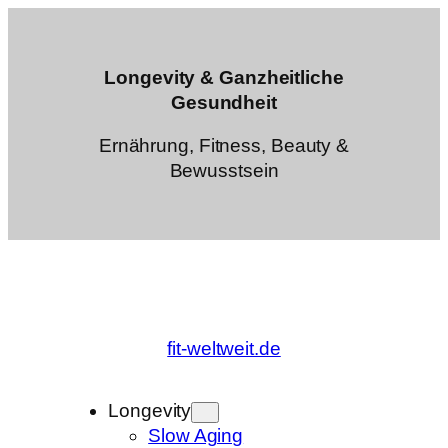
Zum
Inhalt
springen
Longevity & Ganzheitliche
Gesundheit
Ernährung, Fitness, Beauty &
Bewusstsein
fit-weltweit.de
Longevity
Slow Aging