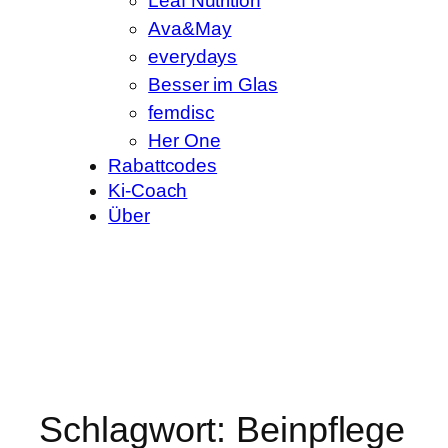
Leaf Nutrition
Ava&May
everydays
Besser im Glas
femdisc
Her One
Rabattcodes
Ki-Coach
Über
Schlagwort:
Beinpflege