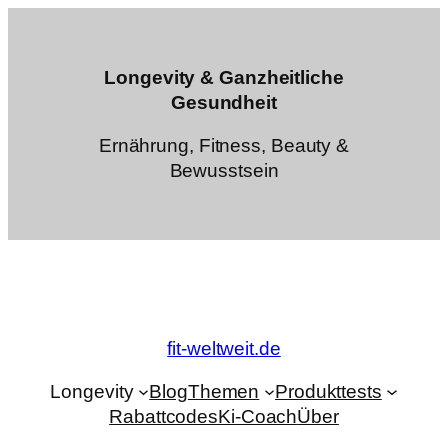
Zum
Inhalt
springen
Longevity & Ganzheitliche
Gesundheit
Ernährung, Fitness, Beauty &
Bewusstsein
fit-weltweit.de
Longevity
Blog
Themen
Produkttests
Rabattcodes
Ki-Coach
Über